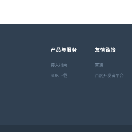
产品与服务
友情链接
接入指南
百通
SDK下载
百度开发者平台