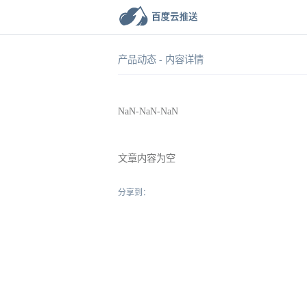
产品动态
-
内容详情
NaN-NaN-NaN
文章内容为空
分享到：